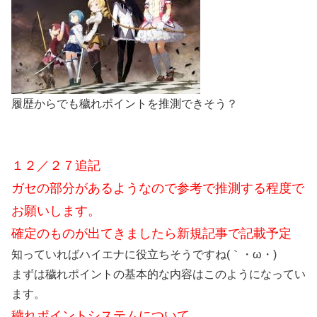
履歴からでも穢れポイントを推測できそう？
１２／２７追記
ガセの部分があるようなので参考で推測する程度で
お願いします。
確定のものが出てきましたら新規記事で記載予定
知っていればハイエナに役立ちそうですね(｀・ω・)
まずは穢れポイントの基本的な内容はこのようになってい
ます。
穢れポイントシステムについて