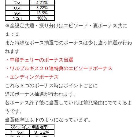
※全設定共通・振り分けはエピソード・裏ボーナス共に
１：１
また特殊なボース抽選でのボーナスは少し違う抽選が行わ
れます
・中段チェリーのボーナス当選
・ワルプルギス２０連特典のエピソードボーナス
・エンディングボーナス
これら３つのボーナス時はポイントごとに
追加ボーナス抽選が行われます。
各ボーナス終了後に当選していれば前兆経由にでてくるよ
うです。
当選確率は以下のようになっています。