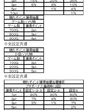
※全設定共通
※全設定共通