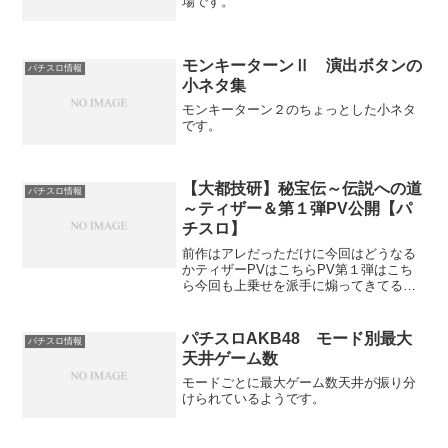
場です。
モンキーターンⅡ 演出ボタンの
パチスロ情報
小ネタ集
モンキーターン２のちょっとした小ネタ
です。
【大都技研】秘宝伝～伝説への道
パチスロ情報
～ティザー＆第１弾PV公開【パ
チスロ】
前作はアレだっただけに今回はどうなる
かティザーPVはこちらPV第１弾はこち
ら今回も上乗せを派手に煽ってきてるけ
ども突入率が気になるところ前作はちょ
こちょこ打ってはいましたがノッてくる
までがかなりきつい印象だったので今回
パチスロAKB48 モード別最大
パチスロ情報
は遊べるようになってれ...
天井ゲーム数
モードごとに最大ゲーム数天井が振り分
けられているようです。