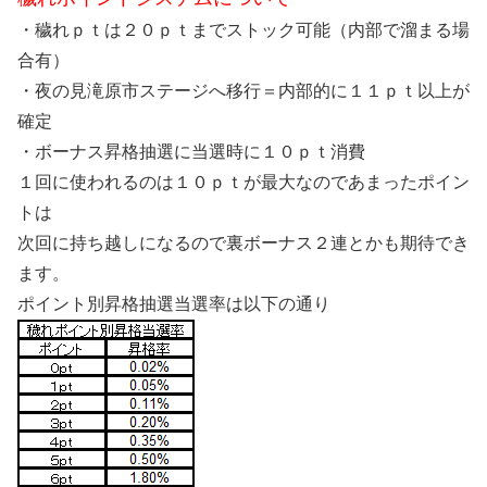
・穢れｐｔは２０ｐｔまでストック可能（内部で溜まる場
合有）
・夜の見滝原市ステージへ移行＝内部的に１１ｐｔ以上が
確定
・ボーナス昇格抽選に当選時に１０ｐｔ消費
１回に使われるのは１０ｐｔが最大なのであまったポイン
トは
次回に持ち越しになるので裏ボーナス２連とかも期待でき
ます。
ポイント別昇格抽選当選率は以下の通り