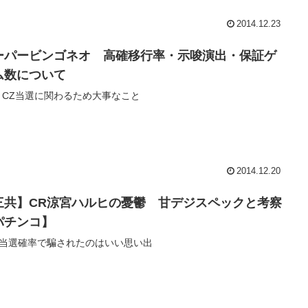
2014.12.23
ーパービンゴネオ 高確移行率・示唆演出・保証ゲ
ム数について
とCZ当選に関わるため大事なこと
2014.12.20
三共】CR涼宮ハルヒの憂鬱 甘デジスペックと考察
パチンコ】
当選確率で騙されたのはいい思い出