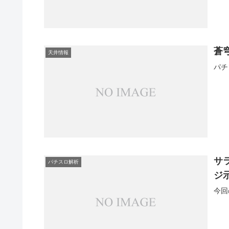
蒼
天井情報
パチ
サ
パチスロ解析
ジ
今回