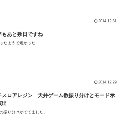
2014.12.31
年もあと数日ですね
ったようで短かった
2014.12.29
チスロアレジン 天井ゲーム数振り分けとモード示
演出
の振り分けがでてました。