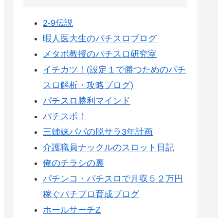
2-9伝説
暇人医大生のパチスロブログ
メタボ教授のパチスロ研究室
イチカツ！(設定１で勝つためのパチ
スロ解析・攻略ブログ)
パチスロ勝利マインド
パチスポ！
三姉妹パパの脱サラ3年計画
介護職員ナックルのスロット日記
俺のチラシの裏
パチンコ・パチスロで月収５２万円
稼ぐパチプロ育成ブログ
ホールサーチZ