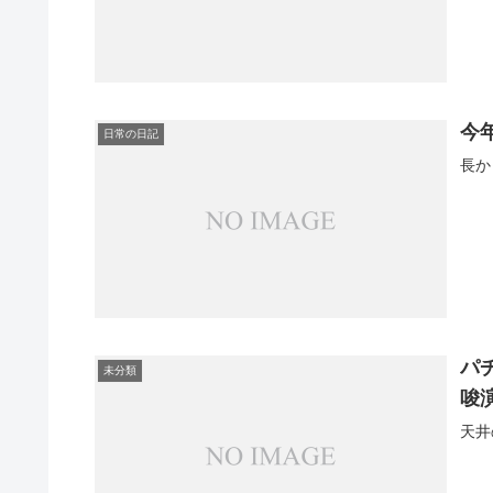
今
日常の日記
長か
パ
未分類
唆
天井