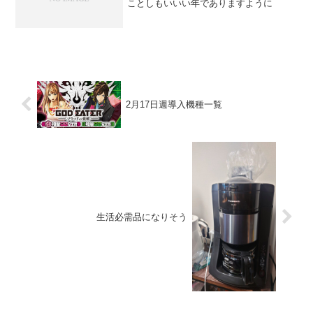
ことしもいいい年でありますように
2月17日週導入機種一覧
生活必需品になりそう