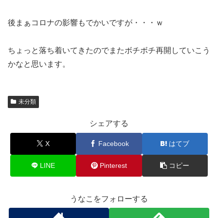
後まぁコロナの影響もでかいですが・・・ｗ
ちょっと落ち着いてきたのでまたボチボチ再開していこう
かなと思います。
未分類
シェアする
X
Facebook
はてブ
LINE
Pinterest
コピー
うなこをフォローする