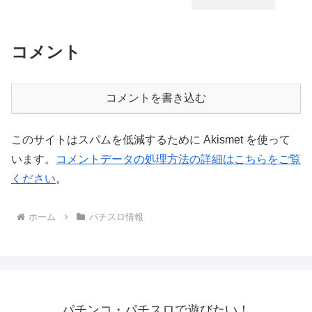
コメント
コメントを書き込む
このサイトはスパムを低減するために Akismet を使って
います。
コメントデータの処理方法の詳細はこちらをご覧
ください
。
ホーム
パチスロ情報
パチンコ・パチスロで遊びたい！