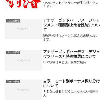
ついにサンセイとサミーが手を組んだよ
うです
アナザーゴッドハーデス ジャッ
パチスロ情報
ジメント種類別上乗せ性能につい
て
継続率の特化ゾーンは荒さの象徴と思い
ます。
アナザーゴッドハーデス デジャ
パチスロ情報
ヴフリーズと特殊抽選について
レア役後は同じ演出発生に期待
吉宗 モード別ボーナス振り分け
パチスロ情報
について
ＲＥＧに偏るとどうにもならない吉宗さ
ん