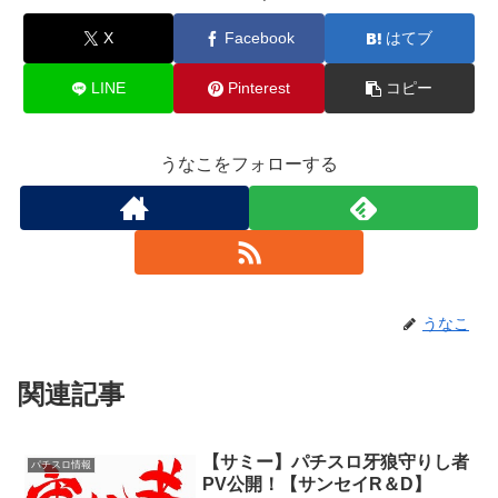
X
Facebook
はてブ
LINE
Pinterest
コピー
うなこをフォローする
うなこ
関連記事
【サミー】パチスロ牙狼守りし者
パチスロ情報
PV公開！【サンセイR＆D】