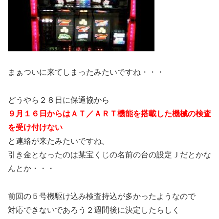
まぁついに来てしまったみたいですね・・・
どうやら２８日に保通協から
９月１６日からはＡＴ／ＡＲＴ機能を搭載した機械の検査
を受け付けない
と連絡が来たみたいですね。
引き金となったのは某宝くじの名前の台の設定Ｊだとかな
んとか・・・
前回の５号機駆け込み検査持込が多かったようなので
対応できないであろう２週間後に決定したらしく