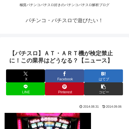
極貧パチンコパチスロ好きのパチンコパチスロ解析ブログ
パチンコ・パチスロで遊びたい！
【パチスロ】ＡＴ・ＡＲＴ機が検定禁止
に！この業界はどうなる？【ニュース】
X
Facebook
はてブ
LINE
Pinterest
コピー
2014.08.31
2014.09.06