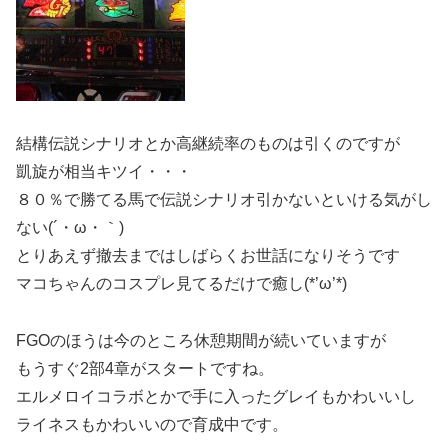
結構伝説シナリオとか高継続率のものは引くのですが
凱旋が相当キツイ・・・
８０％で勝てる馬で伝説シナリオ引かないといける気がし
ない(´・ω・｀)
とりあえず撤去まではしばらくお世話になりそうです
マコちゃんのコスプレ見てるだけで癒し(*’ω’*)
FGOのほうは今のところ休憩期間が続いていますが
もうすぐ2部4章がスタートですね。
エルメロイコラボとかで手に入ったグレイもかわいいし
ライネスもかわいいので育成中です。