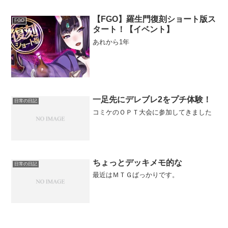
【FGO】羅生門復刻ショート版ス
FGO
タート！【イベント】
あれから1年
一足先にデレブレ2をプチ体験！
日常の日記
コミケのＯＰＴ大会に参加してきました
ちょっとデッキメモ的な
日常の日記
最近はＭＴＧばっかりです。