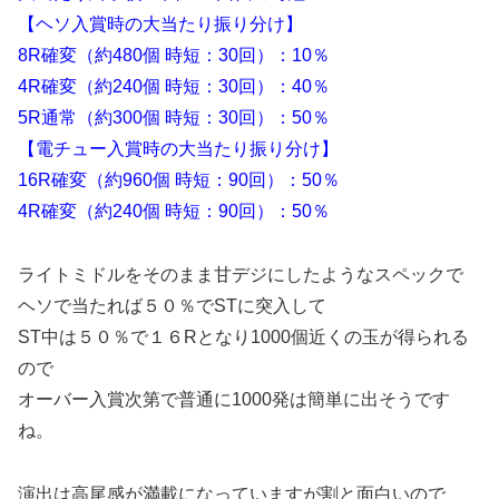
【ヘソ入賞時の大当たり振り分け】
8R確変（約480個 時短：30回）：10％
4R確変（約240個 時短：30回）：40％
5R通常（約300個 時短：30回）：50％
【電チュー入賞時の大当たり振り分け】
16R確変（約960個 時短：90回）：50％
4R確変（約240個 時短：90回）：50％
ライトミドルをそのまま甘デジにしたようなスペックで
ヘソで当たれば５０％でSTに突入して
ST中は５０％で１６Rとなり1000個近くの玉が得られる
ので
オーバー入賞次第で普通に1000発は簡単に出そうです
ね。
演出は高尾感が満載になっていますが割と面白いので