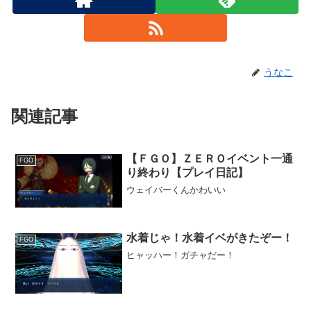
うなこ
関連記事
【ＦＧＯ】ＺＥＲＯイベント一通
FGO
り終わり【プレイ日記】
ウェイバーくんかわいい
水着じゃ！水着イベがきたぞー！
FGO
ヒャッハー！ガチャだー！