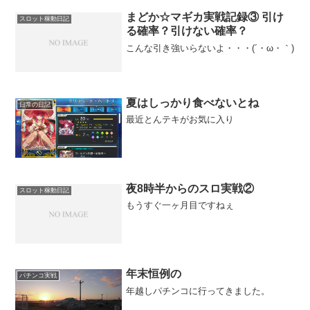
まどか☆マギカ実戦記録③ 引け
スロット稼動日記
る確率？引けない確率？
こんな引き強いらないよ・・・(´・ω・｀)
夏はしっかり食べないとね
日常の日記
最近とんテキがお気に入り
夜8時半からのスロ実戦②
スロット稼動日記
もうすぐ一ヶ月目ですねぇ
年末恒例の
パチンコ実戦
年越しパチンコに行ってきました。