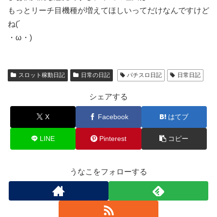
もっとリーチ目機種が増えてほしいってだけなんですけど
ね(´
・ω・)
スロット稼動日記
日常の日記
パチスロ日記
日常日記
シェアする
X
Facebook
はてブ
LINE
Pinterest
コピー
うなこをフォローする