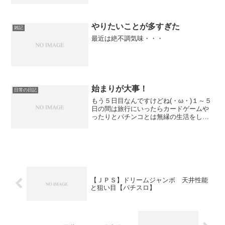
やりたいことが多すぎた
雑記
最近は絶不調気味・・・
始まりが大事！
日常の日記
もう５日目なんですけどね(・ω・)１～５
日の間は旅行にいったらカードゲームや
ったりとパチンコとは無縁の生活をして
ました。だいぶサボり気味だったのでま
た頑張っていこうかと思います。とりあ
えずは４月に目標をセットできたのでそ
れに向けて動いていけ...
【ＪＰＳ】ドリームジャンボ 天井性能
と狙い目【パチスロ】