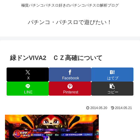
極貧パチンコパチスロ好きのパチンコパチスロ解析ブログ
パチンコ・パチスロで遊びたい！
緑ドンVIVA2 ＣＺ高確について
X
Facebook
はてブ
LINE
Pinterest
コピー
2014.05.20
2014.05.21