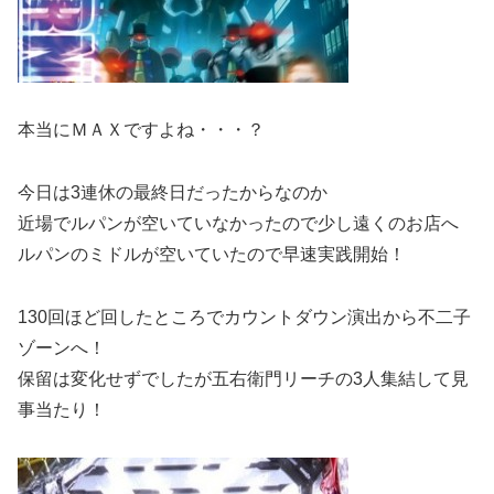
本当にＭＡＸですよね・・・？
今日は3連休の最終日だったからなのか
近場でルパンが空いていなかったので少し遠くのお店へ
ルパンのミドルが空いていたので早速実践開始！
130回ほど回したところでカウントダウン演出から不二子
ゾーンへ！
保留は変化せずでしたが五右衛門リーチの3人集結して見
事当たり！