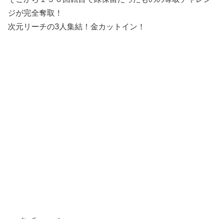
ジが完全奪取！
次元リーチの3人集結！金カットイン！