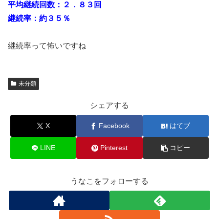
平均継続回数：２．８３回
継続率：約３５％
継続率って怖いですね
未分類
シェアする
X
Facebook
はてブ
LINE
Pinterest
コピー
うなこをフォローする