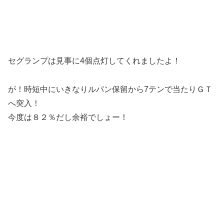
セグランプは見事に4個点灯してくれましたよ！
が！時短中にいきなりルパン保留から7テンで当たりＧＴ
へ突入！
今度は８２％だし余裕でしょー！