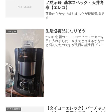
ノ黙示録- 基本スペック・天井考
察【エレコ】
前作からかなり経ちましたが続編登場で
す
生活必需品になりそう
コーヒー
ついに念願の・・・コーヒーメーカーを
手に入れました！今までどうするかなー
と悩んでたのですが先日の誕生日プレゼ
ントで欲しいものでリクエストしたらな
かなかいい品物をもらえたのです！あり
がたや(*'ω'*)豆から挽けるということなの
で早速買ってき...
【タイヨーエレック】バーチャフ
パチスロ情報