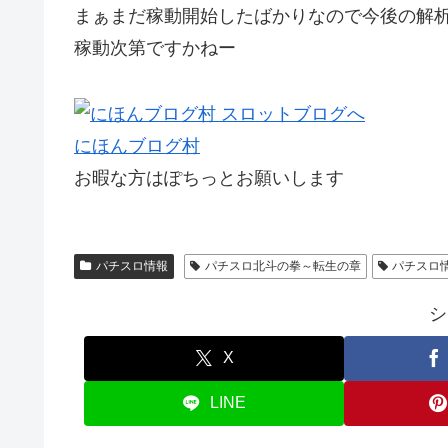
まぁまだ稼動開始したばかりなので今後の解
稼動次第ですかねー
にほんブログ村
お暇な方はぽちっとお願いします
パチスロ情報
パチスロ北斗の拳～転生の章
パチスロ
シ
X
LINE