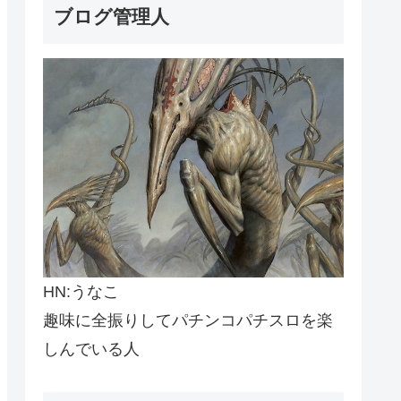
ブログ管理人
HN:うなこ
趣味に全振りしてパチンコパチスロを楽
しんでいる人