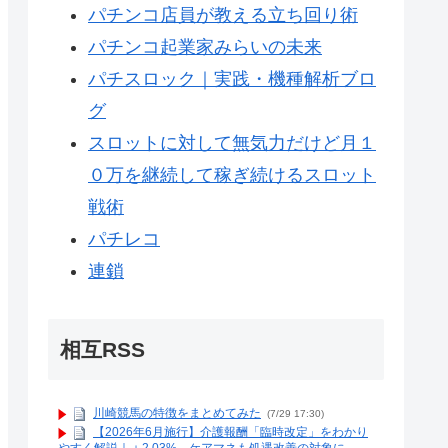
パチンコ店員が教える立ち回り術
パチンコ起業家みらいの未来
パチスロック｜実践・機種解析ブロ
グ
スロットに対して無気力だけど月１
０万を継続して稼ぎ続けるスロット
戦術
パチレコ
連鎖
相互RSS
川崎競馬の特徴をまとめてみた
(7/29 17:30)
【2026年6月施行】介護報酬「臨時改定」をわかり