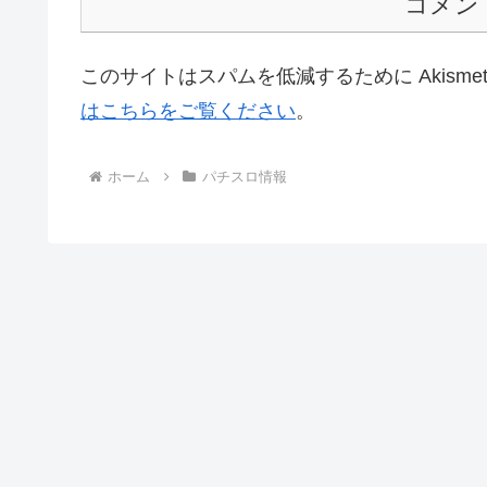
コメン
このサイトはスパムを低減するために Akisme
はこちらをご覧ください
。
ホーム
パチスロ情報