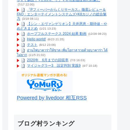
やすく解説｜＋2.03%、ケアマネも処遇改善の対象に
(7/17 22:00)
『Pフィーバーからくりサーカス』徹底レビュー＆
FAQ：エンターテイメントシステムズ×K8カジノの総合魅
力
(3/18 08:11)
【シン・エヴァンゲリオン】天井恩恵・期待値・や
めどきまとめ
(1/21 13:23)
ホープフルステークス 2024 結果 動画
(12/28 08:23)
Hello world!
(6/23 21:35)
テスト
(8/12 23:06)
อ่านไพ่บาคาร่าให้ขาด เพิ่มโอกาส รวยด้วยบาคาร่า ได้
ไม่ยาก
(11/5 21:02)
2020年 6月までの回収率
(7/3 16:03)
マイジャグラー3 設定判別 実践9
(4/7 10:18)
Powered by livedoor 相互RSS
ブログ村ランキング