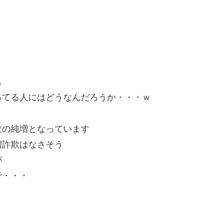
も
ってる人にはどうなんだろうか・・・ｗ
枚の純増となっています
増詐欺はなさそう
が
で・・・