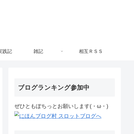
実践記
雑記
相互ＲＳＳ
ブログランキング参加中
ぜひともぽちっとお願いします(・ω・)