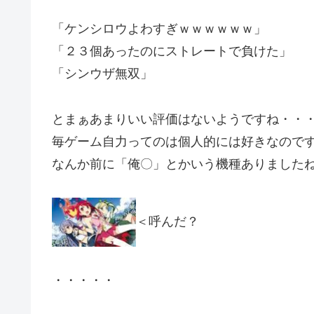
「ケンシロウよわすぎｗｗｗｗｗｗ」
「２３個あったのにストレートで負けた」
「シンウザ無双」
とまぁあまりいい評価はないようですね・・
毎ゲーム自力ってのは個人的には好きなので
なんか前に「俺〇」とかいう機種ありました
＜呼んだ？
・・・・・