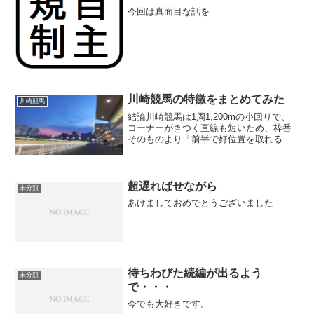
今回は真面目な話を
川崎競馬の特徴をまとめてみた
川崎競馬
結論川崎競馬は1周1,200mの小回りで、
コーナーがきつく直線も短いため、枠番
そのものより「前半で好位置を取れる
か」が重要です。特に900〜1600mは逃
げ・先行優勢。2000m以上になると捲り
や持続力も必要になりますが、後方一気
は依然とし...
超遅ればせながら
未分類
あけましておめでとうございました
待ちわびた続編が出るよう
未分類
で・・・
今でも大好きです。