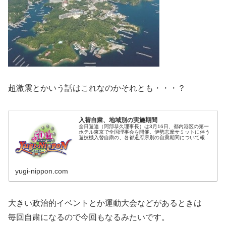
超激震とかいう話はこれなのかそれとも・・・？
入替自粛、地域別の実施期間
全日遊連（阿部恭久理事長）は3月16日、都内港区の第一
ホテル東京で全国理事会を開催。伊勢志摩サミットに伴う
遊技機入替自粛の、各都道府県別の自粛期間について報告
があった。 入替自粛の実施に関しては、既に
yugi-nippon.com
大きい政治的イベントとか運動大会などがあるときは
毎回自粛になるので今回もなるみたいです。