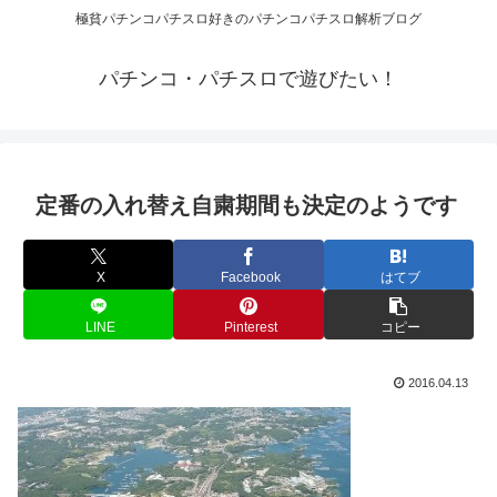
極貧パチンコパチスロ好きのパチンコパチスロ解析ブログ
パチンコ・パチスロで遊びたい！
定番の入れ替え自粛期間も決定のようです
X
Facebook
はてブ
LINE
Pinterest
コピー
2016.04.13