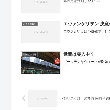
高設定は判別しやすい？
エヴァンゲリヲン 決意
パチスロ解析
エヴァといえば小役確率！打
世間は突入中？
パチスロ情報
ゴールデンなウィークが開始
バジリスク絆 通常時 同時当