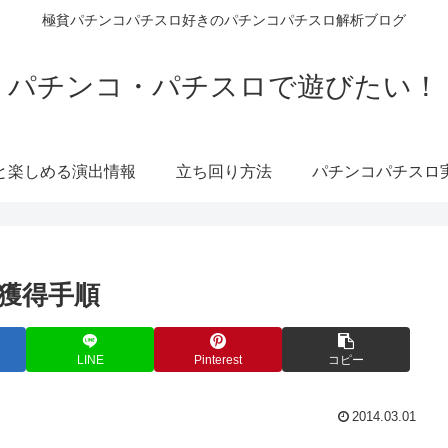
極貧パチンコパチスロ好きのパチンコパチスロ解析ブログ
パチンコ・パチスロで遊びたい！
と楽しめる演出情報
立ち回り方法
パチンコパチスロ
獲得手順
LINE
Pinterest
コピー
2014.03.01