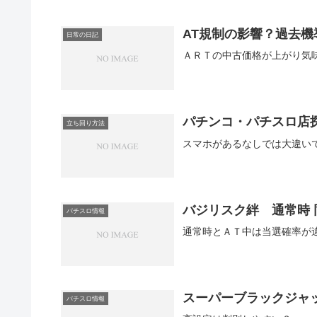
AT規制の影響？過去
日常の日記
ＡＲＴの中古価格が上がり気
パチンコ・パチスロ店
立ち回り方法
スマホがあるなしでは大違い
バジリスク絆 通常時
パチスロ情報
通常時とＡＴ中は当選確率が
スーパーブラックジャッ
パチスロ情報