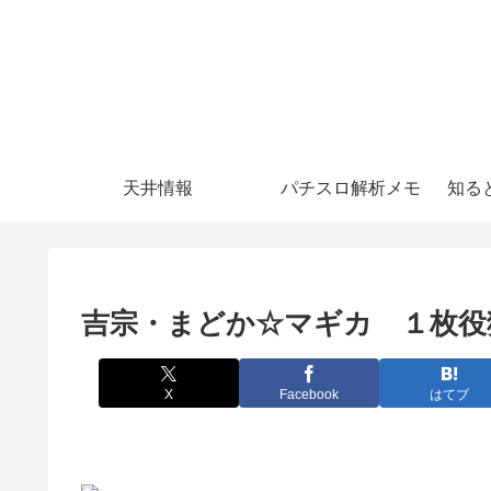
天井情報
パチスロ解析メモ
知る
吉宗・まどか☆マギカ １枚役
X
Facebook
はてブ