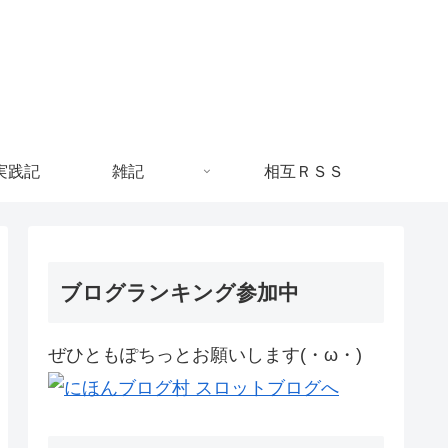
実践記
雑記
相互ＲＳＳ
ブログランキング参加中
ぜひともぽちっとお願いします(・ω・)