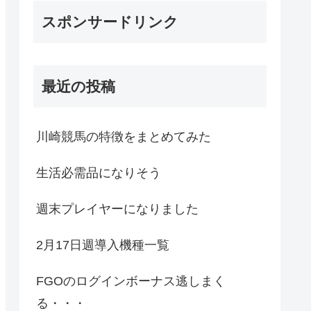
スポンサードリンク
最近の投稿
川崎競馬の特徴をまとめてみた
生活必需品になりそう
週末プレイヤーになりました
2月17日週導入機種一覧
FGOのログインボーナス逃しまく
る・・・