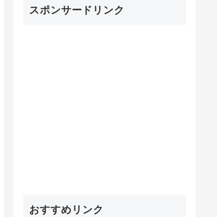
スポンサードリンク
おすすめリンク