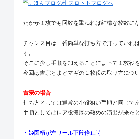
たかが１枚でも回数を重ねれば結構な枚数に
チャンス目は一番簡単な打ち方で打っていれ
す。
そこに少し手順を加えることによって１枚役
今回は吉宗とまどマギの１枚役の取り方につ
吉宗の場合
打ち方としては通常の小役狙い手順と同じで
手順としてはレア役濃厚の熱めの演出が来た
・姫図柄が左リール下段停止時