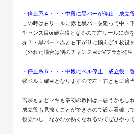
・停止系４・・・中段に黒バーが停止 成立役
この時は右リールに赤七黒バーを狙って中・
チャンス目or確定役となるので左リールに赤
赤７・黒バー・赤と右下がりに揃えば１枚役
（外れた場合は別のチャンス目orVフラが発
・停止系５・・・中段にベル停止 成立役：
強ベル１確目となりますので左・右ともに適
吉宗もまどマギも最初の数回は戸惑うかもし
成立役も見抜くことができるので設定看破し
役立つし、なかなか熱くなれるのでぜひやっ