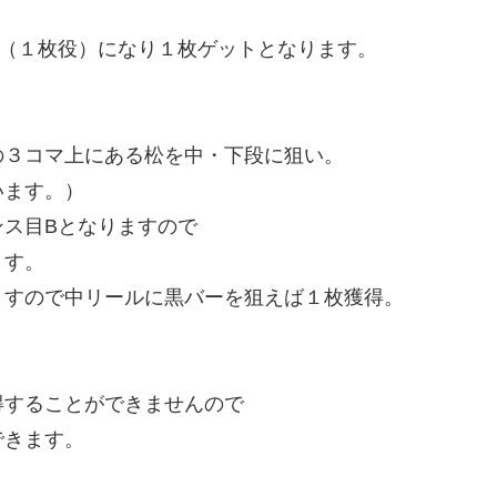
A（１枚役）になり１枚ゲットとなります。
の３コマ上にある松を中・下段に狙い。
います。）
ス目Bとなりますので
ます。
ますので中リールに黒バーを狙えば１枚獲得。
得することができませんので
できます。