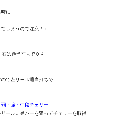
出時に
してしまうので注意！）
・右は適当打ちでＯＫ
すので左リール適当打ちで
：弱・強・中段チェリー
左リールに黒バーを狙ってチェリーを取得