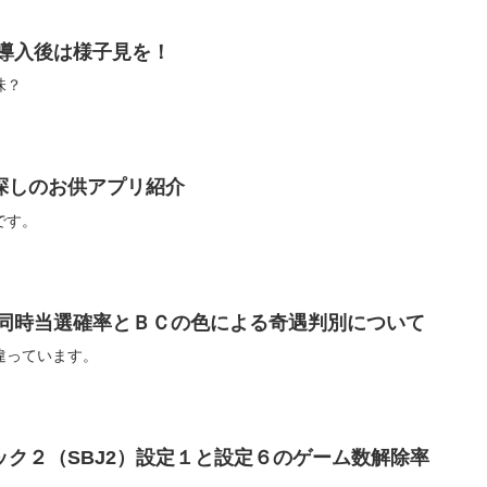
機導入後は様子見を！
味？
探しのお供アプリ紹介
です。
 同時当選確率とＢＣの色による奇遇判別について
違っています。
ク２（SBJ2）設定１と設定６のゲーム数解除率