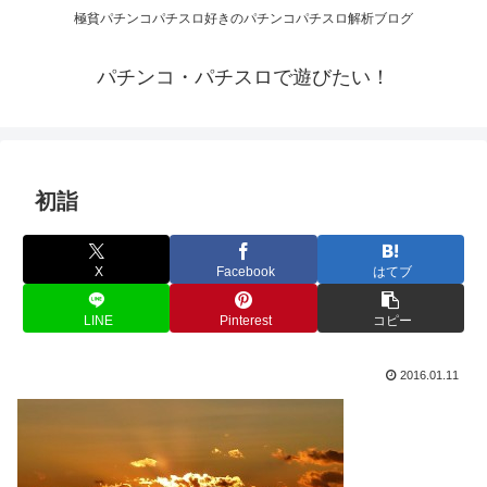
極貧パチンコパチスロ好きのパチンコパチスロ解析ブログ
パチンコ・パチスロで遊びたい！
初詣
X
Facebook
はてブ
LINE
Pinterest
コピー
2016.01.11