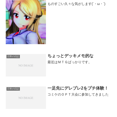
ものすごい久々な気がします(´・ω・`)
ちょっとデッキメモ的な
日常の日記
最近はＭＴＧばっかりです。
一足先にデレブレ2をプチ体験！
日常の日記
コミケのＯＰＴ大会に参加してきました