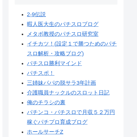
2-9伝説
暇人医大生のパチスロブログ
メタボ教授のパチスロ研究室
イチカツ！(設定１で勝つためのパチ
スロ解析・攻略ブログ)
パチスロ勝利マインド
パチスポ！
三姉妹パパの脱サラ3年計画
介護職員ナックルのスロット日記
俺のチラシの裏
パチンコ・パチスロで月収５２万円
稼ぐパチプロ育成ブログ
ホールサーチZ