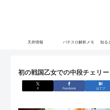
天井情報
パチスロ解析メモ
知る
初の戦国乙女での中段チェリー
X
Facebook
はてブ