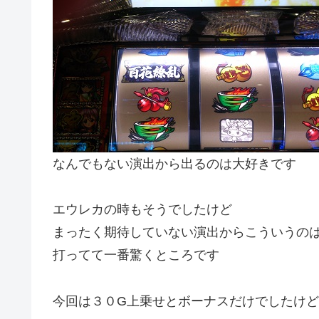
なんでもない演出から出るのは大好きです
エウレカの時もそうでしたけど
まったく期待していない演出からこういうの
打ってて一番驚くところです
今回は３０G上乗せとボーナスだけでしたけ