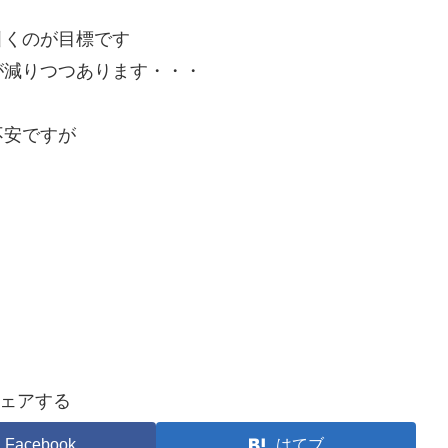
引くのが目標です
が減りつつあります・・・
不安ですが
ェアする
Facebook
はてブ