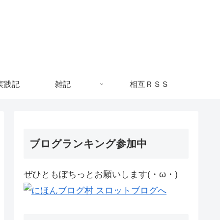
実践記
雑記
相互ＲＳＳ
ブログランキング参加中
ぜひともぽちっとお願いします(・ω・)