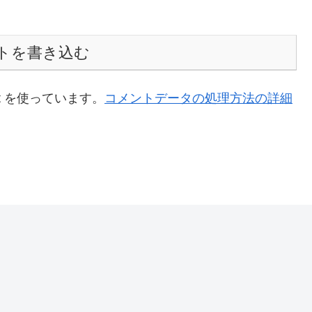
トを書き込む
t を使っています。
コメントデータの処理方法の詳細