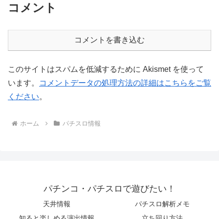
コメント
コメントを書き込む
このサイトはスパムを低減するために Akismet を使って
います。
コメントデータの処理方法の詳細はこちらをご覧
ください
。
ホーム
パチスロ情報
パチンコ・パチスロで遊びたい！
天井情報
パチスロ解析メモ
知ると楽しめる演出情報
立ち回り方法