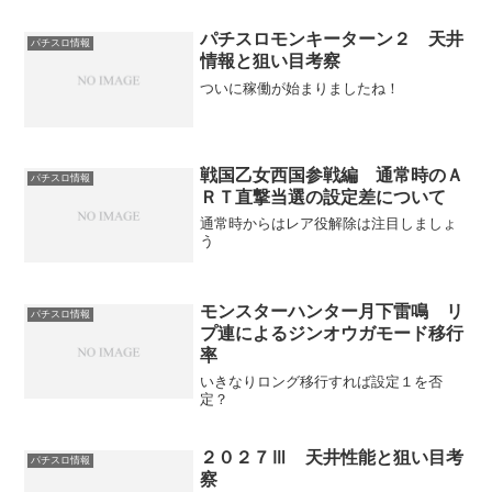
パチスロモンキーターン２ 天井
パチスロ情報
情報と狙い目考察
ついに稼働が始まりましたね！
戦国乙女西国参戦編 通常時のＡ
パチスロ情報
ＲＴ直撃当選の設定差について
通常時からはレア役解除は注目しましょ
う
モンスターハンター月下雷鳴 リ
パチスロ情報
プ連によるジンオウガモード移行
率
いきなりロング移行すれば設定１を否
定？
２０２７Ⅲ 天井性能と狙い目考
パチスロ情報
察