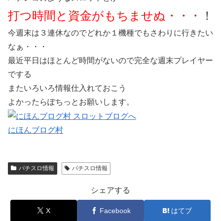
打つ時間と資金がもちませぬ・・・
！
今週末は３連休なのでどれか１機種でもさわりに行きたい
なぁ・・・
最近平日はほとんど時間がないので完全な週末プレイヤー
でする
またいろいろ情報仕入れておこう
よかったらぽちっとお願いします。
にほんブログ村
パチスロ情報
パチスロ情報
シェアする
X
Facebook
はてブ