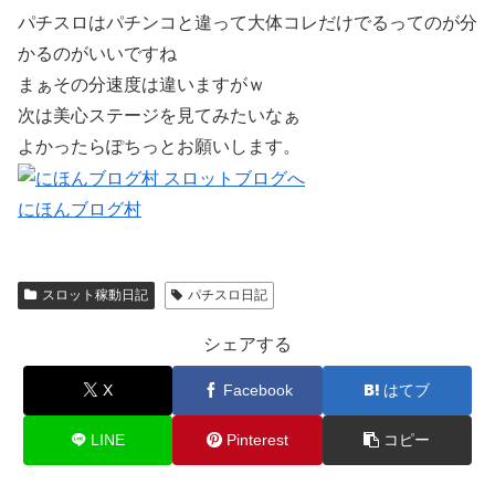
パチスロはパチンコと違って大体コレだけでるってのが分
かるのがいいですね
まぁその分速度は違いますがｗ
次は美心ステージを見てみたいなぁ
よかったらぽちっとお願いします。
にほんブログ村
スロット稼動日記
パチスロ日記
シェアする
X
Facebook
はてブ
LINE
Pinterest
コピー