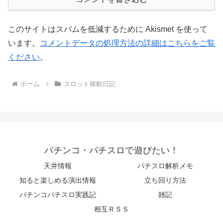
このサイトはスパムを低減するために Akismet を使って
います。
コメントデータの処理方法の詳細はこちらをご覧
ください
。
ホーム
スロット稼動日記
パチンコ・パチスロで遊びたい！
天井情報
パチスロ解析メモ
知ると楽しめる演出情報
立ち回り方法
パチンコパチスロ実践記
雑記
相互ＲＳＳ