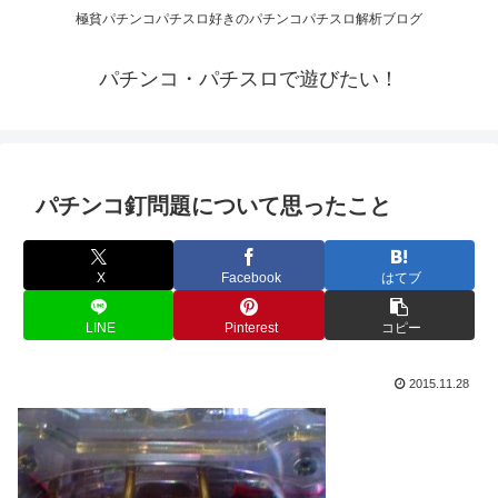
極貧パチンコパチスロ好きのパチンコパチスロ解析ブログ
パチンコ・パチスロで遊びたい！
パチンコ釘問題について思ったこと
X
Facebook
はてブ
LINE
Pinterest
コピー
2015.11.28