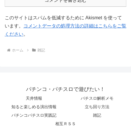
コメントを書き込む
このサイトはスパムを低減するために Akismet を使って
います。
コメントデータの処理方法の詳細はこちらをご覧
ください
。
ホーム
雑記
パチンコ・パチスロで遊びたい！
天井情報
パチスロ解析メモ
知ると楽しめる演出情報
立ち回り方法
パチンコパチスロ実践記
雑記
相互ＲＳＳ