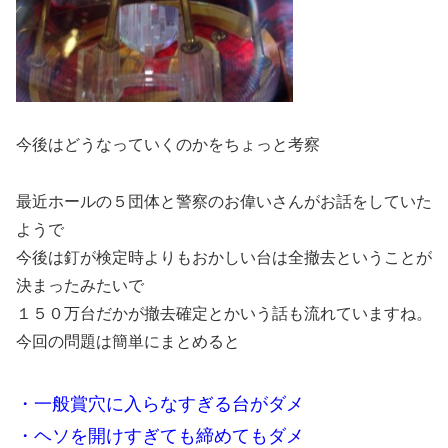
今後はどうなっていくのかをちょっと考察
最近ホールの５団体と警察のお偉いさんがお話をしていた
ようで
今後は釘が検定時よりもおかしい台は全撤去ということが
決まったみたいで
１５０万台だかが撤去確定とかいう話も流れていますね。
今回の問題は簡単にまとめると
・一般賞穴に入らなすぎる台がダメ
・ヘソを開けすぎても締めてもダメ