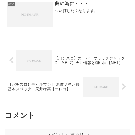
曲の為に・・・
雑記
つい打ちたくなります。
【パチスロ】スーパーブラックジャック
２（SBJ2）天井情報と狙い目【NET】
【パチスロ】デビルマンⅢ-悪魔ノ黙示録-
基本スペック・天井考察【エレコ】
コメント