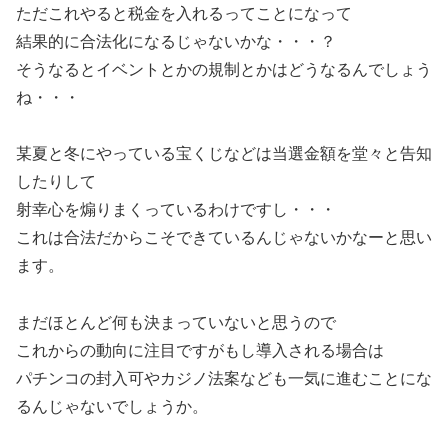
ただこれやると税金を入れるってことになって
結果的に合法化になるじゃないかな・・・？
そうなるとイベントとかの規制とかはどうなるんでしょう
ね・・・
某夏と冬にやっている宝くじなどは当選金額を堂々と告知
したりして
射幸心を煽りまくっているわけですし・・・
これは合法だからこそできているんじゃないかなーと思い
ます。
まだほとんど何も決まっていないと思うので
これからの動向に注目ですがもし導入される場合は
パチンコの封入可やカジノ法案なども一気に進むことにな
るんじゃないでしょうか。