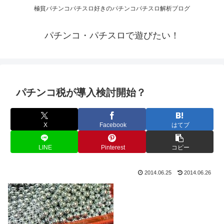
極貧パチンコパチスロ好きのパチンコパチスロ解析ブログ
パチンコ・パチスロで遊びたい！
パチンコ税が導入検討開始？
X
Facebook
はてブ
LINE
Pinterest
コピー
2014.06.25
2014.06.26