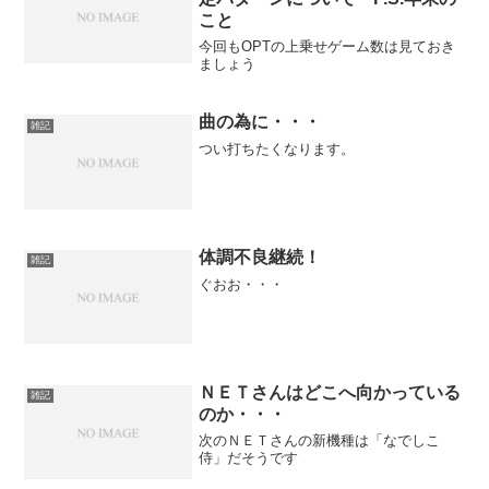
こと
今回もOPTの上乗せゲーム数は見ておき
ましょう
曲の為に・・・
雑記
つい打ちたくなります。
体調不良継続！
雑記
ぐおお・・・
ＮＥＴさんはどこへ向かっている
雑記
のか・・・
次のＮＥＴさんの新機種は「なでしこ
侍」だそうです