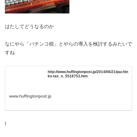
はたしてどうなるのか
なにやら「パチンコ税」とやらの導入を検討するみたいで
すね
http://www.huffingtonpost.jp/2014/06/21/pachin
ko-tax_n_5518753.htm
www.huffingtonpost.jp
l