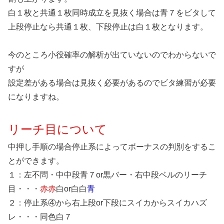
白１枚と共通１枚同時成立を見抜く場合は青７をビタして
上段停止なら共通１枚、下段停止は白１枚となります。
今のところ小役確率の解析が出ていないのでわからないで
すが
設定差がある場合は見抜く必要があるのでビタ練習が必要
になりますね。
リーチ目について
中押し手順の場合停止系によってボーナスの判別をするこ
とができます。
１：左不問・中中段青７or黒バー・右中段ベルのリーチ
目・・・
赤赤
白or白白
青
２：停止系④から右上段or下段にスイカからスイカハズ
レ・・・同色白７