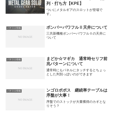
列・打ち方【KPE】
ついにメタルギアのスロットが登場で
す。
ボンバーパワフルⅡ天井について
パチスロ情報
三共新機種ボンバーパワフルⅡの天井に
ついて
まどか☆マギカ 通常時セリフ前
パチスロ情報
兆パターンについて
通常時にもパネルにタッチするとちょっ
とした判別っぽいのができます
ンゴロポポス 継続率テーブルは
パチスロ情報
序盤が大事！
序盤でのストックが大量獲得のカギとな
りそう？