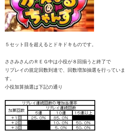
５セット目を超えるとドキドキものです。
ささみさんのＲＥＧ中は小役が８回揃うと終了で
リプレイの規定回数到達で、回数増加抽選を行っていま
す。
小役加算抽選は下記の通り