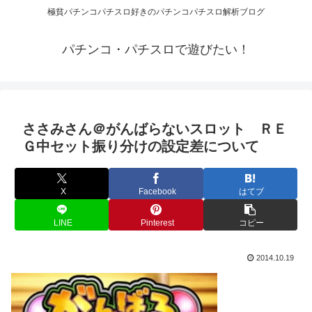
極貧パチンコパチスロ好きのパチンコパチスロ解析ブログ
パチンコ・パチスロで遊びたい！
ささみさん＠がんばらないスロット ＲＥ
Ｇ中セット振り分けの設定差について
X
Facebook
はてブ
LINE
Pinterest
コピー
2014.10.19