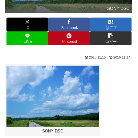
SONY DSC
X
Facebook
はてブ
LINE
Pinterest
コピー
2016.11.16
2016.11.17
SONY DSC