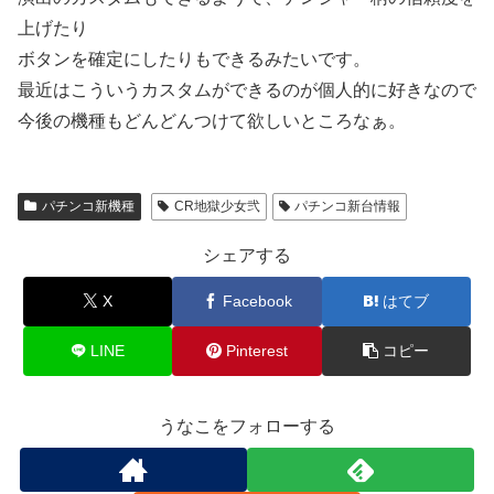
上げたり
ボタンを確定にしたりもできるみたいです。
最近はこういうカスタムができるのが個人的に好きなので
今後の機種もどんどんつけて欲しいところなぁ。
パチンコ新機種
CR地獄少女弐
パチンコ新台情報
シェアする
X
Facebook
はてブ
LINE
Pinterest
コピー
うなこをフォローする