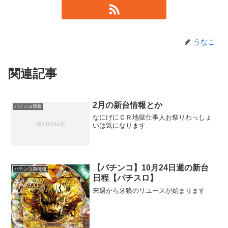
うなこ
関連記事
2月の新台情報とか
パチスロ情報
なにげにＣＲ地獄仕事人お祭りわっしょ
いは気になります
【パチンコ】10月24日週の新台
パチンコ新機種
日程【パチスロ】
来週から牙狼のリユースが始まります