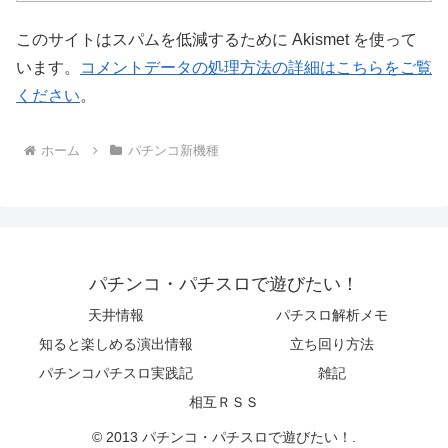
このサイトはスパムを低減するために Akismet を使って
います。
コメントデータの処理方法の詳細はこちらをご覧
ください
。
ホーム
パチンコ新機種
パチンコ・パチスロで遊びたい！
天井情報
パチスロ解析メモ
知ると楽しめる演出情報
立ち回り方法
パチンコパチスロ実践記
雑記
相互ＲＳＳ
© 2013 パチンコ・パチスロで遊びたい！.