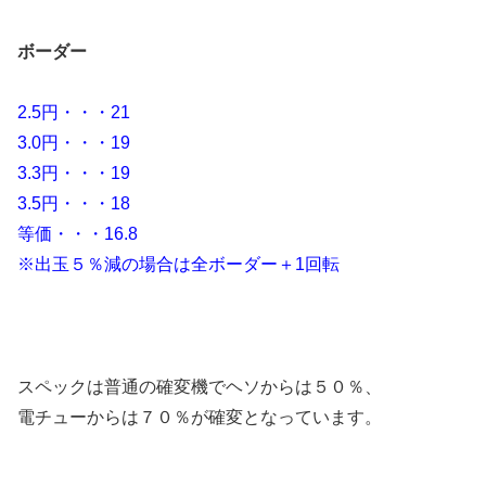
ボーダー
2.5円・・・21
3.0円・・・19
3.3円・・・19
3.5円・・・18
等価・・・16.8
※出玉５％減の場合は全ボーダー＋1回転
スペックは普通の確変機でヘソからは５０％、
電チューからは７０％が確変となっています。