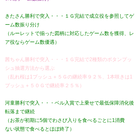
きたさん勝利で突入・・・１Ｇ完結で成立役を参照してゲ
ーム数振り分け
（ルーレットで揃った図柄に対応したゲーム数を獲得、レ
ア役ならゲーム数優遇）
茜ちゃん勝利で突入・・・１Ｇ完結で2種類のボタンプッ
シュ抽選方法から選ぶ
（乱れ桜は1プッシュ＋５Ｇの継続率９２％、1本咲きは1
プッシュ＋５０Ｇで継続率２５％）
河童勝利で突入・・・ベル入賞で上乗せで最低保障消化後
転落まで継続
（お茶が初期に5個でわさび入りを食べるごとに1消費
ない状態で食べるとほぼ終了）