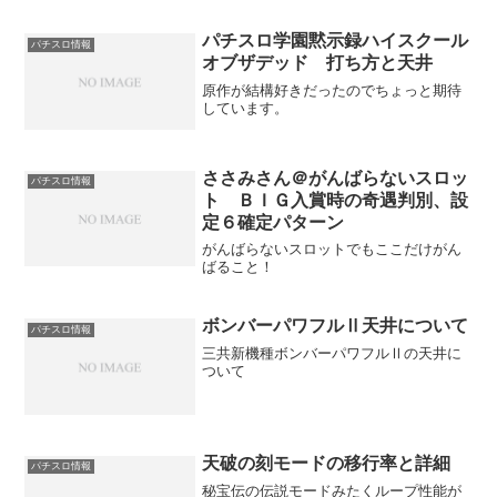
パチスロ学園黙示録ハイスクール
パチスロ情報
オブザデッド 打ち方と天井
原作が結構好きだったのでちょっと期待
しています。
ささみさん＠がんばらないスロッ
パチスロ情報
ト ＢＩＧ入賞時の奇遇判別、設
定６確定パターン
がんばらないスロットでもここだけがん
ばること！
ボンバーパワフルⅡ天井について
パチスロ情報
三共新機種ボンバーパワフルⅡの天井に
ついて
天破の刻モードの移行率と詳細
パチスロ情報
秘宝伝の伝説モードみたくループ性能が