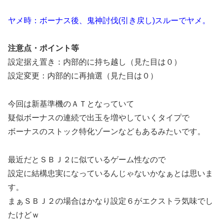
ヤメ時：ボーナス後、鬼神討伐(引き戻し)スルーでヤメ。
注意点・ポイント等
設定据え置き：内部的に持ち越し（見た目は０）
設定変更：内部的に再抽選（見た目は０）
今回は新基準機のＡＴとなっていて
疑似ボーナスの連続で出玉を増やしていくタイプで
ボーナスのストック特化ゾーンなどもあるみたいです。
最近だとＳＢＪ２に似ているゲーム性なので
設定に結構忠実になっているんじゃないかなぁとは思いま
す。
まぁＳＢＪ２の場合はかなり設定６がエクストラ気味でし
たけどｗ