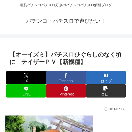
極貧パチンコパチスロ好きのパチンコパチスロ解析ブログ
パチンコ・パチスロで遊びたい！
【オーイズミ】パチスロひぐらしのなく頃
に テイザーＰＶ【新機種】
X
Facebook
はてブ
LINE
Pinterest
コピー
2014.07.17