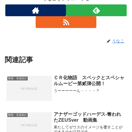
うなこ
関連記事
ＣＲ化物語 スペックとスペシャ
動画・音楽紹介
ルムービー第貳弾公開！
うーーーーーん・・・・？
アナザーゴッドハーデス‐奪われ
動画・音楽紹介
たZEUSver 動画集
果たしてゼウスのイメージを覆すことが
できるのか注目です。