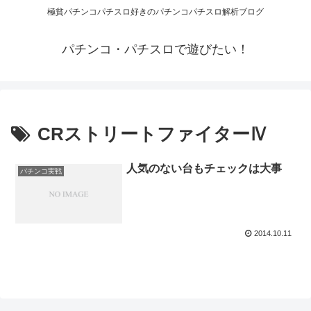
極貧パチンコパチスロ好きのパチンコパチスロ解析ブログ
パチンコ・パチスロで遊びたい！
CRストリートファイターⅣ
人気のない台もチェックは大事
パチンコ実戦
2014.10.11