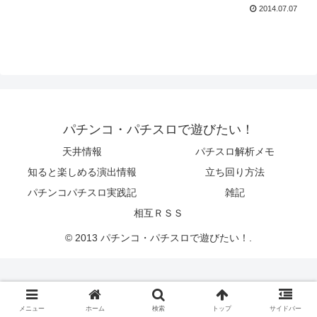
2014.07.07
パチンコ・パチスロで遊びたい！
天井情報
パチスロ解析メモ
知ると楽しめる演出情報
立ち回り方法
パチンコパチスロ実践記
雑記
相互ＲＳＳ
© 2013 パチンコ・パチスロで遊びたい！.
メニュー
ホーム
検索
トップ
サイドバー