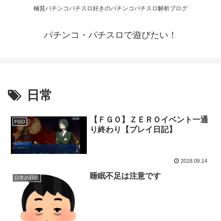
極貧パチンコパチスロ好きのパチンコパチスロ解析ブログ
パチンコ・パチスロで遊びたい！
日常
【ＦＧＯ】ＺＥＲＯイベント一通
FGO
り終わり【プレイ日記】
2018.09.14
睡眠不足は注意です
日常の日記