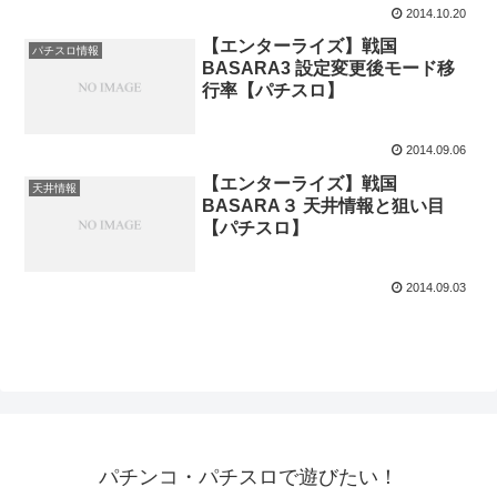
2014.10.20
【エンターライズ】戦国
パチスロ情報
BASARA3 設定変更後モード移
行率【パチスロ】
2014.09.06
【エンターライズ】戦国
天井情報
BASARA３ 天井情報と狙い目
【パチスロ】
2014.09.03
パチンコ・パチスロで遊びたい！