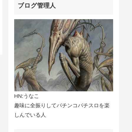
ブログ管理人
HN:うなこ
趣味に全振りしてパチンコパチスロを楽
しんでいる人