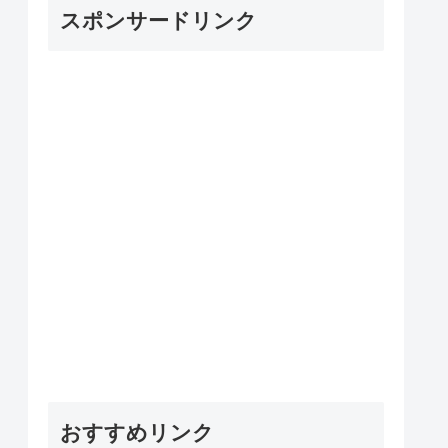
スポンサードリンク
おすすめリンク