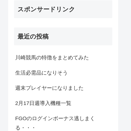
スポンサードリンク
最近の投稿
川崎競馬の特徴をまとめてみた
生活必需品になりそう
週末プレイヤーになりました
2月17日週導入機種一覧
FGOのログインボーナス逃しまく
る・・・