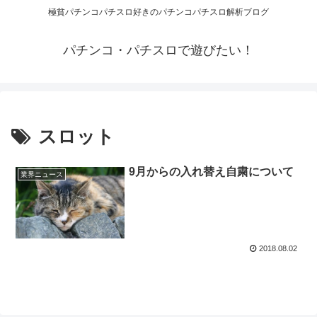
極貧パチンコパチスロ好きのパチンコパチスロ解析ブログ
パチンコ・パチスロで遊びたい！
スロット
9月からの入れ替え自粛について
業界ニュース
2018.08.02