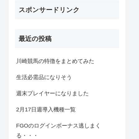
スポンサードリンク
最近の投稿
川崎競馬の特徴をまとめてみた
生活必需品になりそう
週末プレイヤーになりました
2月17日週導入機種一覧
FGOのログインボーナス逃しまく
る・・・