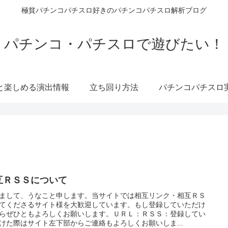
極貧パチンコパチスロ好きのパチンコパチスロ解析ブログ
パチンコ・パチスロで遊びたい！
と楽しめる演出情報
立ち回り方法
パチンコパチスロ
互ＲＳＳについて
まして、うなこと申します。当サイトでは相互リンク・相互ＲＳ
てくださるサイト様を大歓迎しています。もし登録していただけ
らぜひともよろしくお願いします。ＵＲＬ：ＲＳＳ：登録してい
けた際はサイト左下部からご連絡もよろしくお願いしま...