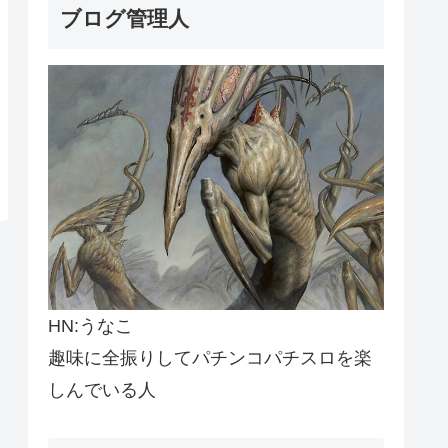
ブログ管理人
HN:うなこ
趣味に全振りしてパチンコパチスロを楽
しんでいる人